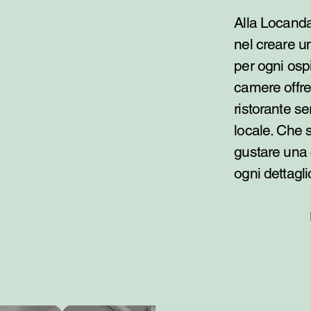
Alla Locand
nel creare u
per ogni ospi
camere offre 
ristorante se
locale. Che s
gustare una
ogni dettagli