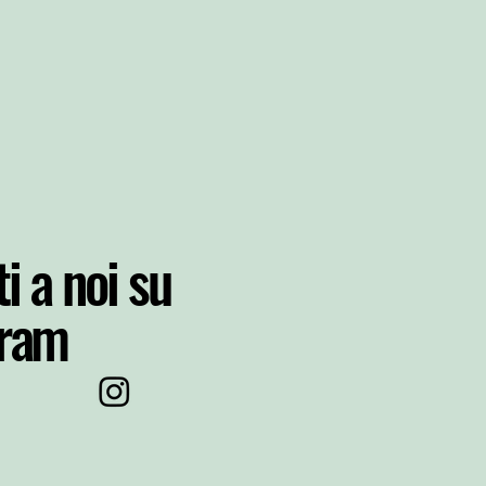
i a noi su
gram