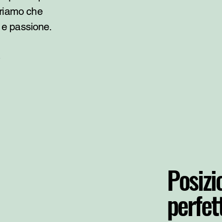
uriamo che
a e passione.
Posizi
perfet