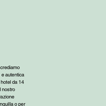
 crediamo
 e autentica
e hotel da 14
l nostro
irazione
nquilla o per